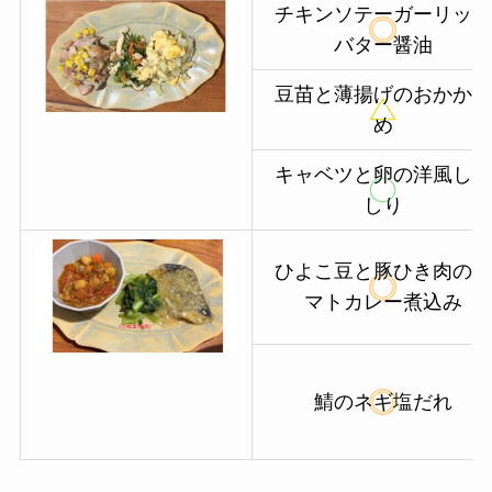
チキンソテーガーリック
バター醤油
豆苗と薄揚げのおかか炒
め
キャベツと卵の洋風しり
しり
ひよこ豆と豚ひき肉のト
マトカレー煮込み
鯖のネギ塩だれ