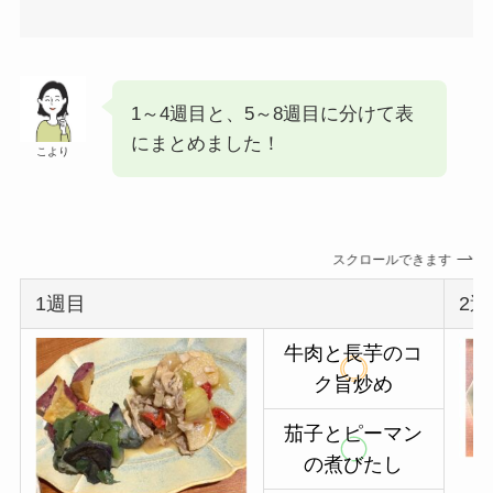
1～4週目と、5～8週目に分けて表
にまとめました！
こより
スクロールできます
1週目
2
牛肉と長芋のコ
ク旨炒め
茄子とピーマン
の煮びたし