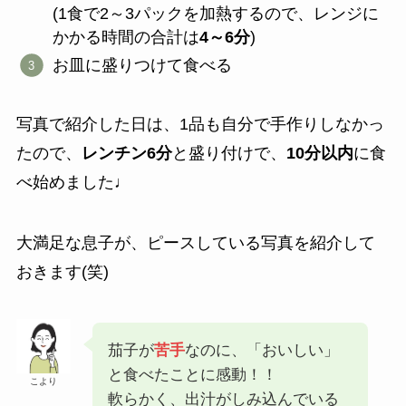
(1食で2～3パックを加熱するので、レンジに
かかる時間の合計は
4～6分
)
お皿に盛りつけて食べる
写真で紹介した日は、1品も自分で手作りしなかっ
たので、
レンチン6分
と盛り付けで、
10分以内
に食
べ始めました♩
大満足な息子が、ピースしている写真を紹介して
おきます(笑)
茄子が
苦手
なのに、「おいしい」
と食べたことに感動！！
こより
軟らかく、出汁がしみ込んでいる