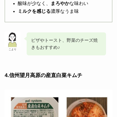
酸味が少なく、
まろやか
な味わい
ミルクを感じる
濃厚なうま味
ピザやトースト、野菜のチーズ焼
きもおすすめ♪
こより
4.信州望月高原の産直白菜キムチ